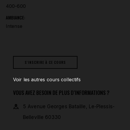
400-600
AMBIANCE:
Intense
S'INSCRIRE À CE COURS
Voir les autres cours collectifs
VOUS AVEZ BESOIN DE PLUS D’INFORMATIONS ?
5 Avenue Georges Bataille, Le-Plessis-
Belleville 60330