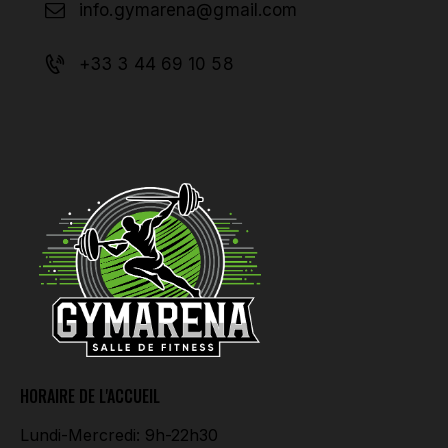
info.gymarena@gmail.com
+33 3 44 69 10 58
HORAIRE DE L'ACCUEIL
Lundi-Mercredi: 9h-22h30