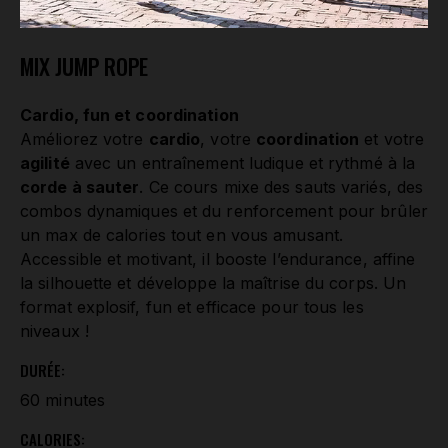
MIX JUMP ROPE
Cardio, fun et coordination
Améliorez votre
cardio
, votre
coordination
et votre
agilité
avec un entraînement ludique et rythmé à la
corde à sauter
. Ce cours mixe des sauts variés, des
combos dynamiques et du renforcement pour brûler
un max de calories tout en vous amusant.
Accessible et motivant, il booste l’endurance, affine
la silhouette et développe la maîtrise du corps. Un
format explosif, fun et efficace pour tous les
niveaux !
DURÉE:
60 minutes
CALORIES: