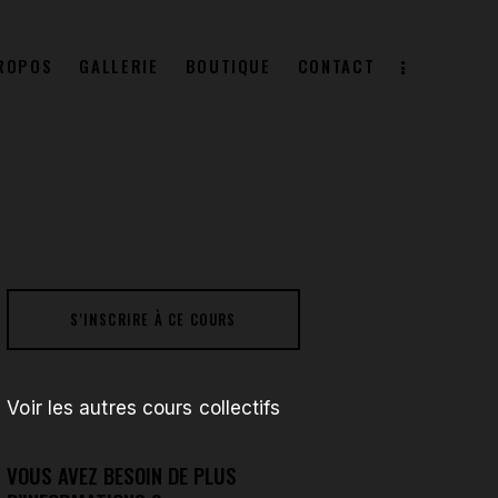
ROPOS
GALLERIE
BOUTIQUE
CONTACT
S
A PROPOS
GALLERIE
BOUTIQUE
CONTACT
S'INSCRIRE À CE COURS
Voir les autres cours collectifs
VOUS AVEZ BESOIN DE PLUS