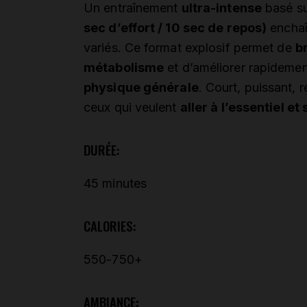
Un entraînement
ultra-intense
basé su
sec d’effort / 10 sec de repos)
enchaî
variés. Ce format explosif permet de
b
métabolisme
et d’améliorer rapidemen
physique générale
. Court, puissant, 
ceux qui veulent
aller à l’essentiel e
DURÉE:
45 minutes
CALORIES:
550-750+
AMBIANCE: