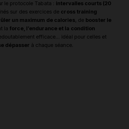
r le protocole Tabata :
intervalles courts (20
nés sur des exercices de
cross training
rûler un maximum de calories
, de
booster le
t la
force, l’endurance et la condition
redoutablement efficace… idéal pour celles et
t se dépasser
à chaque séance.